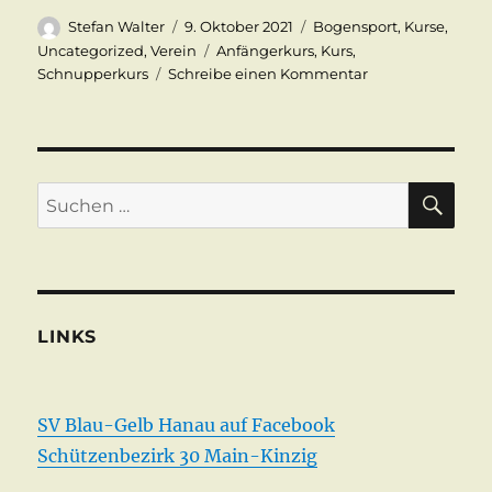
Autor
Veröffentlicht
Kategorien
Stefan Walter
9. Oktober 2021
Bogensport
,
Kurse
,
am
Schlagwörter
Uncategorized
,
Verein
Anfängerkurs
,
Kurs
,
zu
Schnupperkurs
Schreibe einen Kommentar
>>>NEUER
SCHNUPPERKUR
SU
Suchen
nach:
LINKS
SV Blau-Gelb Hanau auf Facebook
Schützenbezirk 30 Main-Kinzig