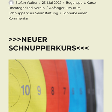
Autor
Veröffentlicht
Kategorien
Stefan Walter
25. Mai 2022
Bogensport
,
Kurse
,
am
Schlagwörter
Uncategorized
,
Verein
Anfängerkurs
,
Kurs
,
Schnupperkurs
,
Veranstaltung
Schreibe einen
zu
Kommentar
***NEUER
SCHNUPPERKURS***
>>>NEUER
SCHNUPPERKURS<<<