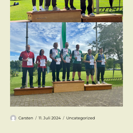
Autor
Veröffentlicht
Kategorien
Carsten
11. Juli 2024
Uncategorized
am