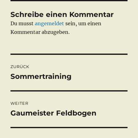
Schreibe einen Kommentar
Du musst
angemeldet
sein, um einen
Kommentar abzugeben.
Beitragsnavigation
ZURÜCK
Sommertraining
Vorheriger
Beitrag:
WEITER
Gaumeister Feldbogen
Nächster
Beitrag: