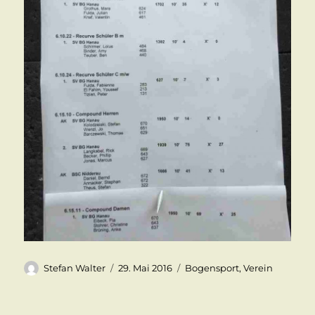
Autor
Veröffentlicht
Kategorien
Stefan Walter
29. Mai 2016
Bogensport
,
Verein
am