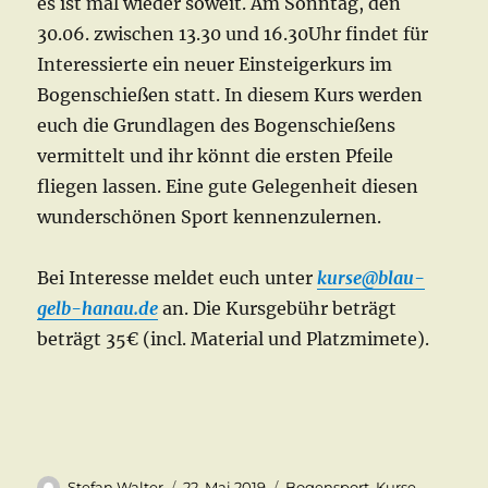
es ist mal wieder soweit. Am Sonntag, den
30.06. zwischen 13.30 und 16.30Uhr findet für
Interessierte ein neuer Einsteigerkurs im
Bogenschießen statt. In diesem Kurs werden
euch die Grundlagen des Bogenschießens
vermittelt und ihr könnt die ersten Pfeile
fliegen lassen. Eine gute Gelegenheit diesen
wunderschönen Sport kennenzulernen.
Bei Interesse meldet euch unter
kurse@blau-
gelb-hanau.de
an. Die Kursgebühr beträgt
beträgt 35€ (incl. Material und Platzmimete).
Autor
Veröffentlicht
Kategorien
Stefan Walter
22. Mai 2019
Bogensport
,
Kurse
,