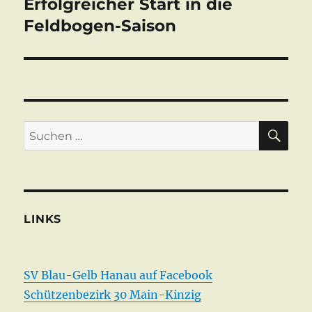
Erfolgreicher Start in die
Nächster
Beitrag:
Feldbogen-Saison
SU
Suchen
nach:
LINKS
SV Blau-Gelb Hanau auf Facebook
Schützenbezirk 30 Main-Kinzig